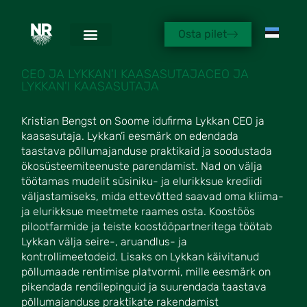
Osta pilet
KRISTIAN BENGTS
CEO JA LYKKAN'I KAASASUTAJACEO JA
LYKKAN'I KAASASUTAJA
Kristian Bengst on Soome idufirma Lykkan CEO ja
kaasasutaja. Lykkan’i eesmärk on edendada
taastava põllumajanduse praktikaid ja soodustada
ökosüsteemiteenuste parendamist. Nad on välja
töötamas mudelit süsiniku- ja elurikksue krediidi
väljastamiseks, mida ettevõtted saavad oma kliima-
ja elurikksue meetmete raames osta. Koostöös
pilootfarmide ja teiste koostööpartneritega töötab
Lykkan välja seire-, aruandlus- ja
kontrollimeetodeid. Lisaks on Lykkan käivitanud
põllumaade rentimise platvormi, mille eesmärk on
pikendada rendilepinguid ja suurendada taastava
põllumajanduse praktikate rakendamist