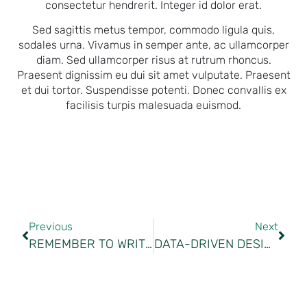
consectetur hendrerit. Integer id dolor erat.
Sed sagittis metus tempor, commodo ligula quis,
sodales urna. Vivamus in semper ante, ac ullamcorper
diam. Sed ullamcorper risus at rutrum rhoncus.
Praesent dignissim eu dui sit amet vulputate. Praesent
et dui tortor. Suspendisse potenti. Donec convallis ex
facilisis turpis malesuada euismod.
Previous
Next
REMEMBER TO WRITE DON SUMMARY OF EACH LECTURE – IT WILL HELP YOU LATER
DATA-DRIVEN DESIGN – IT WILL MAKE YOUR PRODUCT BETTER.