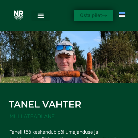
Osta pilet
TANEL VAHTER
MULLATEADLANE
Taneli töö keskendub põllumajanduse ja