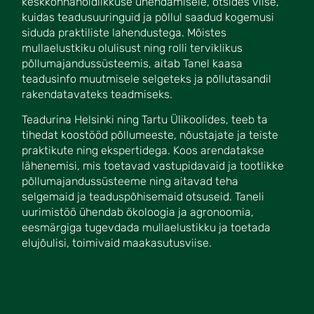
keskkonnahoidlikkuse ühendamisele, otsides viise,
kuidas teadusuuringuid ja põllul saadud kogemusi
siduda praktiliste lahendustega. Mõistes
mullaelustkiku olulisust ning rolli terviklikus
põllumajandussüsteemis, aitab Tanel kaasa
teadusinfo muutmisele selgeteks ja põllutasandil
rakendatavateks teadmiseks.
Teadurina Helsinki ning Tartu Ülikoolides, teeb ta
tihedat koostööd põllumeeste, nõustajate ja teiste
praktikute ning ekspertidega. Koos arendatakse
lähenemisi, mis toetavad vastupidavaid ja tootlikke
põllumajandussüsteeme ning aitavad teha
selgemaid ja teaduspõhisemaid otsuseid. Taneli
uurimistöö ühendab ökoloogia ja agronoomia,
eesmärgiga tugevdada mullaelustikku ja toetada
elujõulisi, toimivaid maakasutusviise.