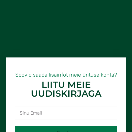
Soovid saada lisainfot meie ürituse kohta?
LIITU MEIE
UUDISKIRJAGA