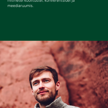
mitmetel koolitustel, konverentsidel ja
meediaruumis.