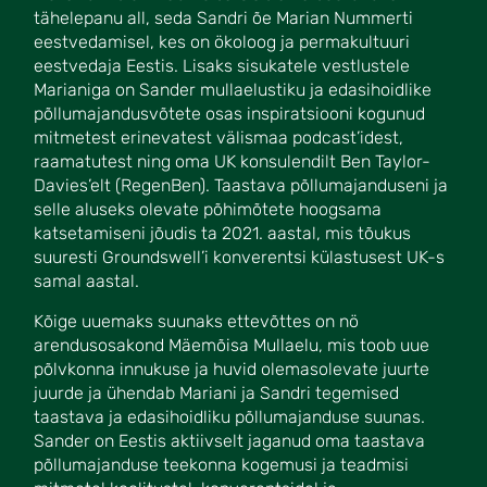
tähelepanu all, seda Sandri õe Marian Nummerti
eestvedamisel, kes on ökoloog ja permakultuuri
eestvedaja Eestis. Lisaks sisukatele vestlustele
Marianiga on Sander mullaelustiku ja edasihoidlike
põllumajandusvõtete osas inspiratsiooni kogunud
mitmetest erinevatest välismaa podcast’idest,
raamatutest ning oma UK konsulendilt Ben Taylor-
Davies’elt (RegenBen). Taastava põllumajanduseni ja
selle aluseks olevate põhimõtete hoogsama
katsetamiseni jõudis ta 2021. aastal, mis tõukus
suuresti Groundswell’i konverentsi külastusest UK-s
samal aastal.
Kõige uuemaks suunaks ettevõttes on nö
arendusosakond Mäemõisa Mullaelu, mis toob uue
põlvkonna innukuse ja huvid olemasolevate juurte
juurde ja ühendab Mariani ja Sandri tegemised
taastava ja edasihoidliku põllumajanduse suunas.
Sander on Eestis aktiivselt jaganud oma taastava
põllumajanduse teekonna kogemusi ja teadmisi