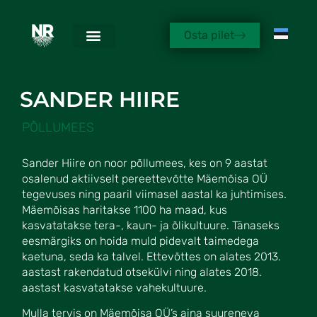
Sander Hiire – ee
Osta pilet
SANDER HIIRE
PÕLLUMEES
Sander Hiire on noor põllumees, kes on 9 aastat
osalenud aktiivselt pereettevõtte Mäemõisa OÜ
tegevuses ning paaril viimasel aastal ka juhtimises.
Mäemõisas haritakse 1100 ha maad, kus
kasvatatakse tera-, kaun- ja õlikultuure. Tänaseks
eesmärgiks on hoida muld pidevalt taimedega
kaetuna, seda ka talvel. Ettevõttes on alates 2013.
aastast rakendatud otsekülvi ning alates 2018.
aastast kasvatatakse vahekultuure.
Mulla tervis on Mäemõisa OÜ’s aina suureneva