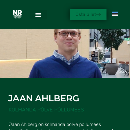
Osta pilet
JAAN AHLBERG
KOLMANDA PÕLVE PÕLLUMEES
Jaan Ahlberg on kolmanda põlve põllumees