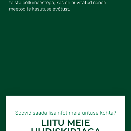
teiste põllumeestega, kes on huvitatud nende
meetodite kasutuselevõtust.
Soovid saada lisainfot meie ürituse kohta?
LIITU MEIE