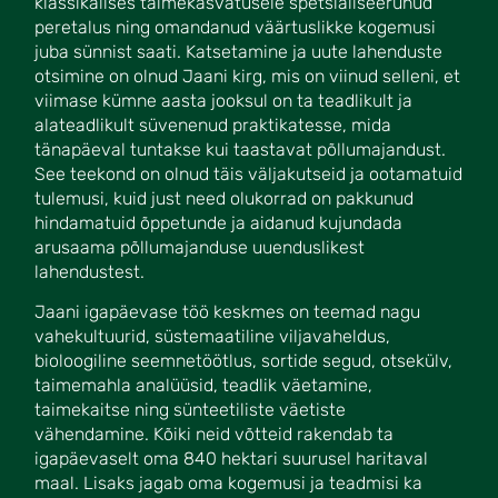
klassikalises taimekasvatusele spetsialiseerunud
peretalus ning omandanud väärtuslikke kogemusi
juba sünnist saati. Katsetamine ja uute lahenduste
otsimine on olnud Jaani kirg, mis on viinud selleni, et
viimase kümne aasta jooksul on ta teadlikult ja
alateadlikult süvenenud praktikatesse, mida
tänapäeval tuntakse kui taastavat põllumajandust.
See teekond on olnud täis väljakutseid ja ootamatuid
tulemusi, kuid just need olukorrad on pakkunud
hindamatuid õppetunde ja aidanud kujundada
arusaama põllumajanduse uuenduslikest
lahendustest.
Jaani igapäevase töö keskmes on teemad nagu
vahekultuurid, süstemaatiline viljavaheldus,
bioloogiline seemnetöötlus, sortide segud, otsekülv,
taimemahla analüüsid, teadlik väetamine,
taimekaitse ning sünteetiliste väetiste
vähendamine. Kõiki neid võtteid rakendab ta
igapäevaselt oma 840 hektari suurusel haritaval
maal. Lisaks jagab oma kogemusi ja teadmisi ka