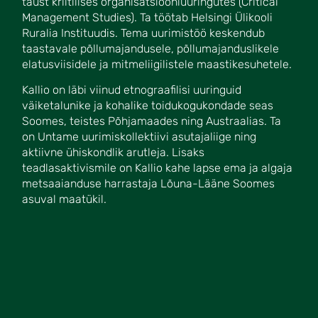
taust kriitilises organisatsiooniuuringutes (Critical
Management Studies). Ta töötab Helsingi Ülikooli
Ruralia Instituudis. Tema uurimistöö keskendub
taastavale põllumajandusele, põllumajanduslikele
elatusviisidele ja mitmeliigilistele maastikesuhetele.
Kallio on läbi viinud etnograafilisi uuringuid
väiketalunike ja kohalike toidukogukondade seas
Soomes, teistes Põhjamaades ning Austraalias. Ta
on Untame uurimiskollektiivi asutajaliige ning
aktiivne ühiskondlik arutleja. Lisaks
teadlasaktivismile on Kallio kahe lapse ema ja algaja
metsaaianduse harrastaja Lõuna-Lääne Soomes
asuval maatükil.